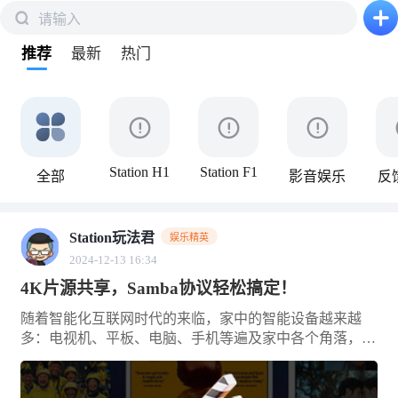
请输入
下拉刷新
推荐
最新
热门
Station H1
Station F1
全部
影音娱乐
反
Station玩法君
娱乐精英
2024-12-13 16:34
4K片源共享，Samba协议轻松搞定！
随着智能化互联网时代的来临，家中的智能设备越来越
多：电视机、平板、电脑、手机等遍及家中各个角落，同
时设备之间共享数据的需求变的越来越强烈。比如在电视
机上观看手机中下载的影片、音乐、VLOG 素材等，你会
选