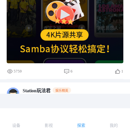
5759
6
1
Station玩法君
娱乐精英
2024-12-04 15:10
网盘会员到期不用愁！轻松下载不限速，每月怒
省一个会员费！
大家是不是在网盘里存了各种资源和文件，可是每个月只
设备
影视
探索
我的