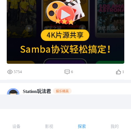
5754
6
1
Station玩法君
娱乐精英
2024-12-04 15:10
网盘会员到期不用愁！轻松下载不限速，每月怒
省一个会员费！
大家是不是在网盘里存了各种资源和文件，可是每个月只
设备
影视
探索
我的