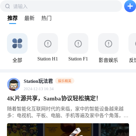
请输入
下拉刷新
推荐
最新
热门
Station H1
Station F1
全部
影音娱乐
反
Station玩法君
娱乐精英
2024-12-13 16:34
4K片源共享，Samba协议轻松搞定！
随着智能化互联网时代的来临，家中的智能设备越来越
多：电视机、平板、电脑、手机等遍及家中各个角落，同
时设备之间共享数据的需求变的越来越强烈。比如在电视
机上观看手机中下载的影片、音乐、VLOG 素材等，你会
选