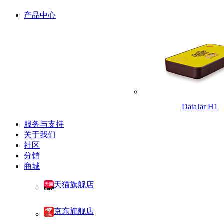
产品中心
DataJar H1
服务与支持
关于我们
社区
分销
商城
天猫旗舰店
京东旗舰店