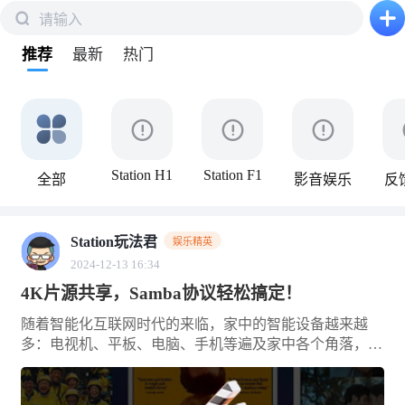
请输入
下拉刷新
推荐
最新
热门
Station H1
Station F1
全部
影音娱乐
反
Station玩法君
娱乐精英
2024-12-13 16:34
4K片源共享，Samba协议轻松搞定！
随着智能化互联网时代的来临，家中的智能设备越来越
多：电视机、平板、电脑、手机等遍及家中各个角落，同
时设备之间共享数据的需求变的越来越强烈。比如在电视
机上观看手机中下载的影片、音乐、VLOG 素材等，你会
选