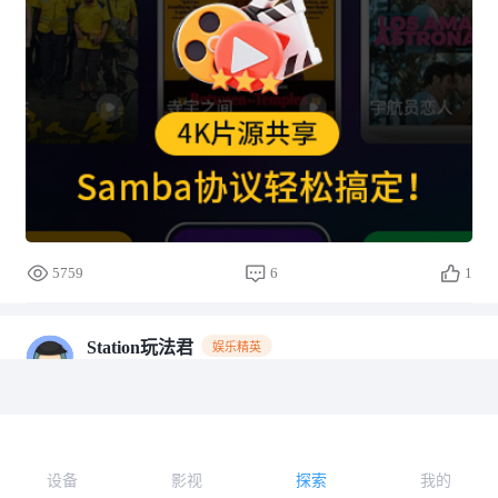
5759
6
1
Station玩法君
娱乐精英
2024-12-04 15:10
网盘会员到期不用愁！轻松下载不限速，每月怒
省一个会员费！
大家是不是在网盘里存了各种资源和文件，可是每个月只
设备
影视
探索
我的