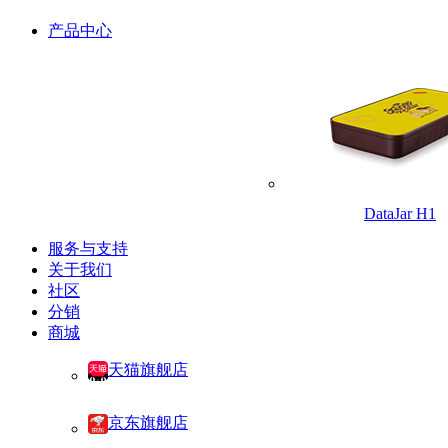
产品中心
DataJar H1
服务与支持
关于我们
社区
分销
商城
天猫旗舰店
京东旗舰店