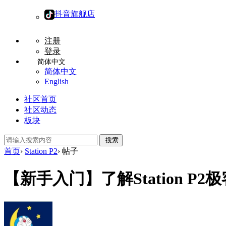
抖音旗舰店
注册
登录
简体中文
简体中文
English
社区首页
社区动态
板块
搜索
首页
›
Station P2
›
帖子
【新手入门】了解Station P2